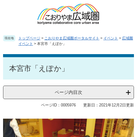
ペ
メ
ー
ニ
ジ
ュ
の
ー
先
を
頭
飛
トップページ
>
こおりやま広域圏ポータルサイト
>
イベント
>
広域圏
現在地
で
ば
イベント
>
本宮市「えぽか」
す
し
。
て
本
本
文
本宮市「えぽか」
文
へ
ページ内目次
ページID：0005976
更新日：2021年12月2日更新