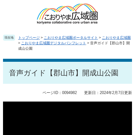
ペ
メ
ー
ニ
ジ
ュ
の
ー
先
を
頭
飛
トップページ
>
こおりやま広域圏ポータルサイト
>
こおりやま広域圏
現在地
で
ば
>
こおりやま広域圏デジタルパンフレット
>
音声ガイド【郡山市】開
成山公園
す
し
。
て
本
本
文
文
音声ガイド【郡山市】開成山公園
へ
ページID：0094982
更新日：2024年2月7日更新