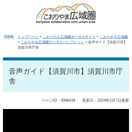
ペ
メ
ー
ニ
ジ
ュ
の
ー
先
を
頭
飛
トップページ
>
こおりやま広域圏ポータルサイト
>
こおりやま広域圏
現在地
で
ば
>
こおりやま広域圏デジタルパンフレット
>
音声ガイド【須賀川市】
須賀川市庁舎
す
し
。
て
本
本
文
文
音声ガイド【須賀川市】須賀川市庁
へ
舎
ページID：0096434
更新日：2024年2月7日更新