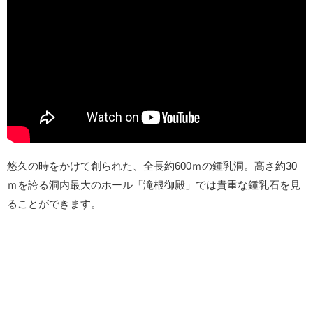
悠久の時をかけて創られた、全長約600ｍの鍾乳洞。高さ約30
ｍを誇る洞内最大のホール「滝根御殿」では貴重な鍾乳石を見
ることができます。