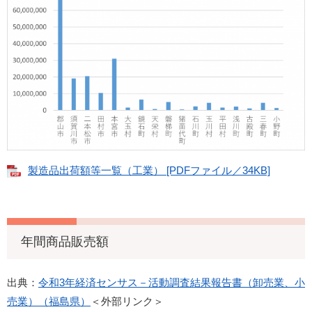
製造品出荷額等一覧（工業） [PDFファイル／34KB]
年間商品販売額
出典：
令和3年経済センサス－活動調査結果報告書（卸売業、小
売業）（福島県）
＜外部リンク＞