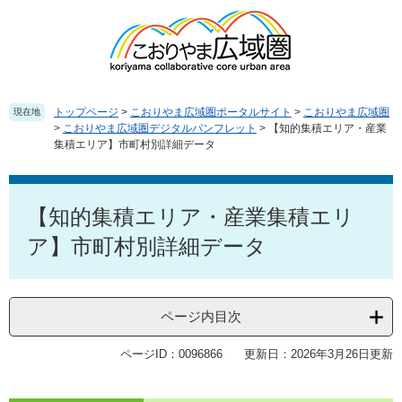
ペ
メ
ー
ニ
ジ
ュ
の
ー
先
を
頭
飛
トップページ
>
こおりやま広域圏ポータルサイト
>
こおりやま広域圏
現在地
で
ば
>
こおりやま広域圏デジタルパンフレット
>
【知的集積エリア・産業
集積エリア】市町村別詳細データ
す
し
。
て
本
本
文
文
【知的集積エリア・産業集積エリ
へ
ア】市町村別詳細データ
ページ内目次
ページID：0096866
更新日：2026年3月26日更新