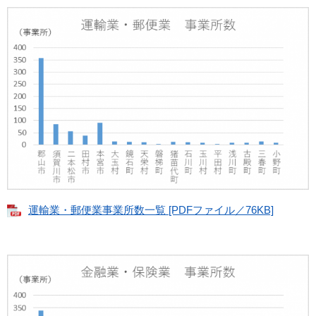
運輸業・郵便業事業所数一覧 [PDFファイル／76KB]