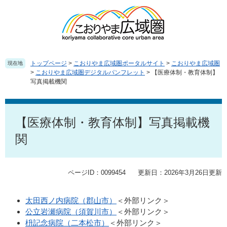
ペ
メ
ー
ニ
ジ
ュ
の
ー
先
を
頭
飛
トップページ
>
こおりやま広域圏ポータルサイト
>
こおりやま広域圏
現在地
で
ば
>
こおりやま広域圏デジタルパンフレット
>
【医療体制・教育体制】
写真掲載機関
す
し
。
て
本
本
文
文
【医療体制・教育体制】写真掲載機
へ
関
ページID：0099454
更新日：2026年3月26日更新
太田西ノ内病院（郡山市）
＜外部リンク＞
公立岩瀬病院（須賀川市）
＜外部リンク＞
枡記念病院（二本松市）
＜外部リンク＞