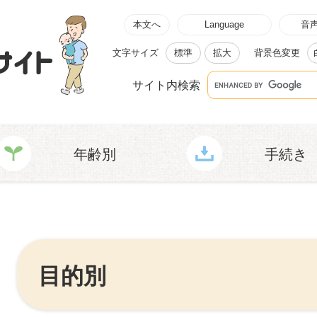
本文へ
Language
音
文字サイズ
標準
拡大
背景色変更
G
サイト内検索
o
o
g
l
e
カ
ス
年齢別
手続き
タ
ム
検
索
本
文
目的別