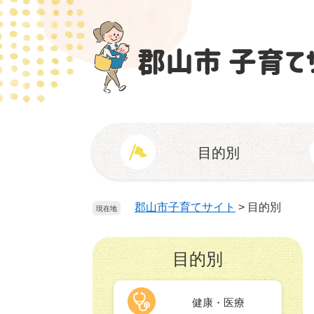
ペ
メ
ー
ニ
ジ
ュ
の
ー
先
を
頭
飛
で
ば
す
し
。
て
目的別
本
文
へ
郡山市子育てサイト
>
目的別
現在地
目的別
健康・医療