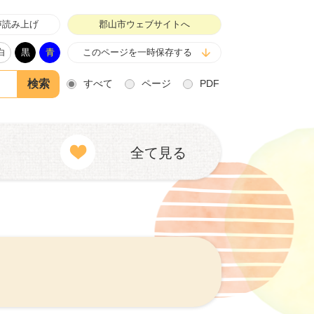
声読み上げ
郡山市ウェブサイトへ
白
黒
青
このページを一時保存する
すべて
ページ
PDF
全て見る