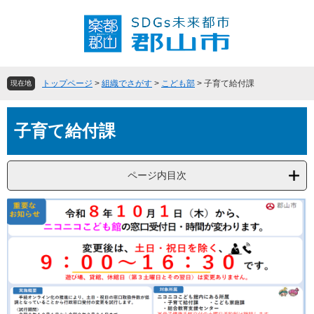
ペ
メ
ー
ニ
ジ
ュ
の
ー
先
を
頭
飛
トップページ
>
組織でさがす
>
こども部
>
子育て給付課
現在地
で
ば
す
し
本
。
て
子育て給付課
文
本
文
へ
ページ内目次