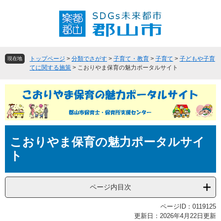
ペ
メ
ー
ニ
ジ
ュ
の
ー
先
を
頭
飛
トップページ
>
分類でさがす
>
子育て・教育
>
子育て
>
子どもや子育
現在地
で
ば
てに関する施策
>
こおりやま保育の魅力ポータルサイト
す
し
。
て
本
文
へ
本
こおりやま保育の魅力ポータルサイ
文
ト
ページ内目次
ページID：0119125
更新日：2026年4月22日更新