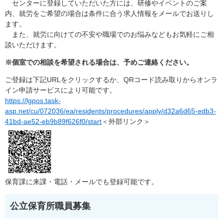
センターに登録していただいた方には、研修やイベントのご案
内、就労をご希望の場合は条件に合う求人情報をメールでお送りし
ます。
また、就労に向けての不安や職場でのお悩みなどもお気軽にご相
談いただけます。
※個室での相談を希望される場合は、予めご連絡ください。
ご登録は下記URLをクリックするか、QRコード読み取りからオンラ
イン申請サービスにより可能です。
https://lgpos.task-
asp.net/cu/072036/ea/residents/procedures/apply/d32a6d65-edb3-
41bd-ae52-eb9b89f626f0/start​
＜外部リンク＞
保育課に来課・電話・メールでも登録可能です。
公立保育所職員募集