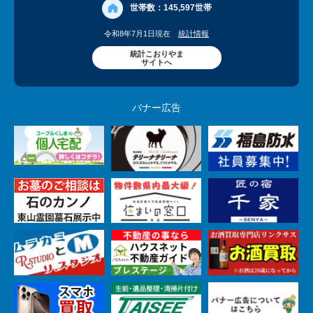
世帯数：
145,597世帯
令和8年7月1日現在
統計情報
統計こおりやま
サイトへ
バナー広告