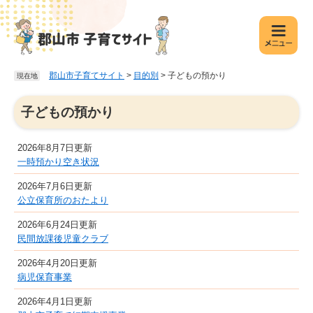
ペ
メ
ー
ニ
ジ
ュ
の
ー
先
を
郡山市子育てサイト
>
目的別
>
子どもの預かり
現在地
頭
飛
で
ば
本
す
し
子どもの預かり
文
。
て
本
2026年8月7日更新
文
一時預かり空き状況
へ
2026年7月6日更新
公立保育所のおたより
2026年6月24日更新
民間放課後児童クラブ
2026年4月20日更新
病児保育事業
2026年4月1日更新