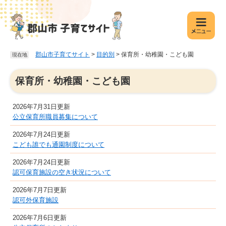
ペ
メ
ー
ニ
ジ
ュ
の
ー
先
を
郡山市子育てサイト
>
目的別
>
保育所・幼稚園・こども園
現在地
頭
飛
で
ば
本
す
し
保育所・幼稚園・こども園
文
。
て
本
2026年7月31日更新
文
公立保育所職員募集について
へ
2026年7月24日更新
こども誰でも通園制度について
2026年7月24日更新
認可保育施設の空き状況について
2026年7月7日更新
認可外保育施設
2026年7月6日更新