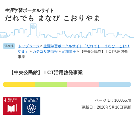
ペ
ー
生涯学習ポータルサイト
ジ
だれでも まなび こおりやま
の
先
頭
で
トップページ
>
生涯学習ポータルサイト「だれでも まなび こおり
現在地
す
やま」
>
カテゴリ別情報
>
定期講座
>
【中央公民館】ＩCT活用啓発
。
事業
本
【中央公民館】ＩCT活用啓発事業
文
ページID：10035570
更新日：2026年5月18日更新