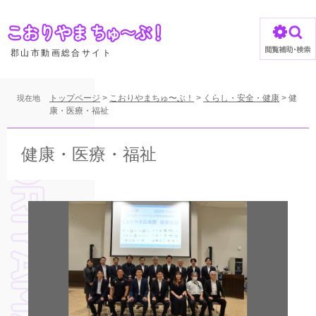
ペ
ー
ジ
の
郡山市動画総合サイト
先
頭
で
トップページ
>
こおりやまちゅ〜ぶ！
>
くらし・安全・健康
>
健
現在地
す
康・医療・福祉
。
本
文
健康・医療・福祉