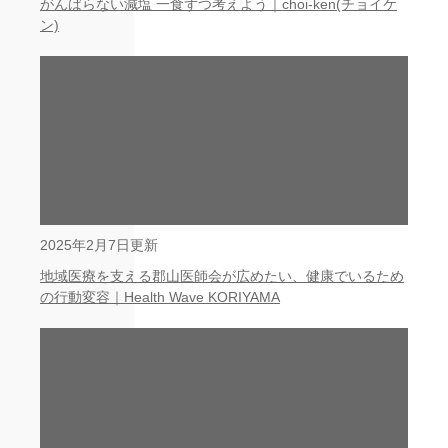
がんばらない減塩 一食ずつ考えよう｜choi-ken(チョイケ
ン)
2025年2月7日更新
地域医療を支える郡山医師会が広めたい、健康でいるため
の行動変容｜Health Wave KORIYAMA