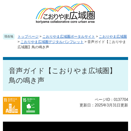
ペ
メ
ー
ニ
ジ
ュ
の
ー
先
を
頭
飛
トップページ
>
こおりやま広域圏ポータルサイト
>
こおりやま広域圏
現在地
で
ば
>
こおりやま広域圏デジタルパンフレット
>
音声ガイド【こおりやま
広域圏】鳥の鳴き声
す
し
。
て
本
本
文
文
音声ガイド【こおりやま広域圏】
へ
鳥の鳴き声
ページID：0137704
更新日：2025年3月31日更新