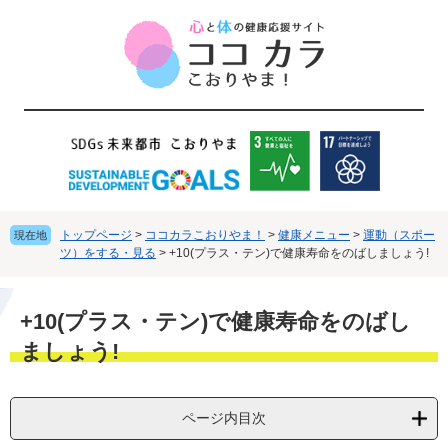
ペ
メ
ー
ニ
ジ
ュ
の
ー
先
を
頭
飛
で
ば
す
し
。
て
本
文
トップページ
>
ココカラこおりやま！
>
健康メニュー
>
運動（スポー
現在地
へ
ツ）をする・見る
>
+10(プラス・テン)で健康寿命をのばしましょう!
本
+10(プラス・テン)で健康寿命をのばし
文
ましょう!
ページ内目次