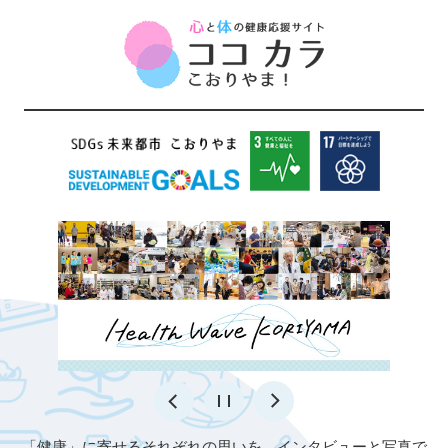
ペ
ー
ジ
の
先
頭
で
す
。
本
文
「健康」に寄せるそれぞれの思いを、インタビューと写真で