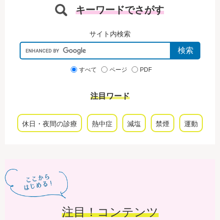
キーワードでさがす
サイト内検索
G
o
o
すべて
ページ
PDF
g
l
注目ワード
e
カ
ス
休日・夜間の診療
熱中症
減塩
禁煙
運動
タ
ム
検
索
注目！コンテンツ