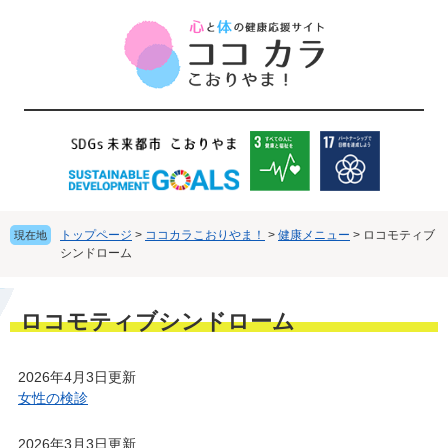
ペ
メ
ー
ニ
ジ
ュ
の
ー
先
を
頭
飛
で
ば
す
し
。
て
本
文
トップページ
>
ココカラこおりやま！
>
健康メニュー
>
ロコモティブ
現在地
へ
シンドローム
本
ロコモティブシンドローム
文
2026年4月3日更新
女性の検診
2026年3月3日更新