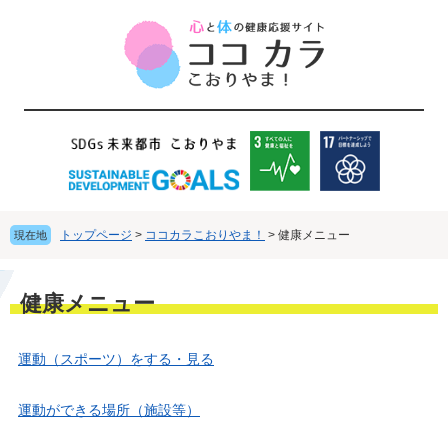
ペ
メ
ー
ニ
ジ
ュ
の
ー
先
を
頭
飛
で
ば
す
し
。
て
本
文
トップページ
>
ココカラこおりやま！
>
健康メニュー
現在地
へ
本
健康メニュー
文
運動（スポーツ）をする・見る
運動ができる場所（施設等）