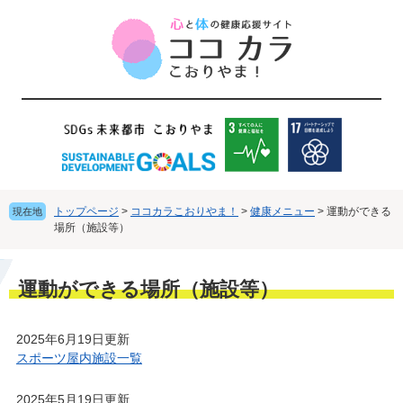
ペ
メ
ー
ニ
ジ
ュ
の
ー
先
を
頭
飛
で
ば
す
し
。
て
本
文
トップページ
>
ココカラこおりやま！
>
健康メニュー
>
運動ができる
現在地
へ
場所（施設等）
本
運動ができる場所（施設等）
文
2025年6月19日更新
スポーツ屋内施設一覧
2025年5月19日更新