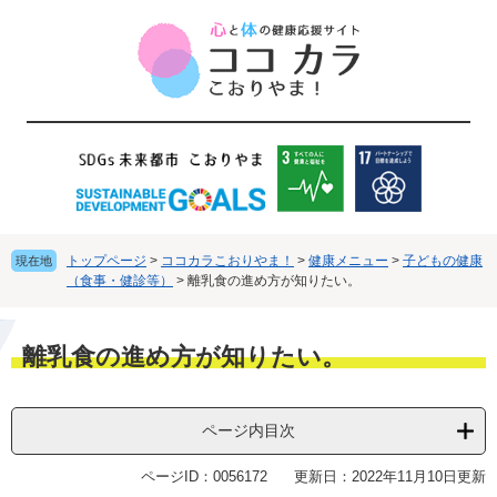
ペ
メ
ー
ニ
ジ
ュ
の
ー
先
を
頭
飛
で
ば
す
し
。
て
本
文
トップページ
>
ココカラこおりやま！
>
健康メニュー
>
子どもの健康
現在地
へ
（食事・健診等）
>
離乳食の進め方が知りたい。
本
離乳食の進め方が知りたい。
文
ページ内目次
ページID：0056172
更新日：2022年11月10日更新