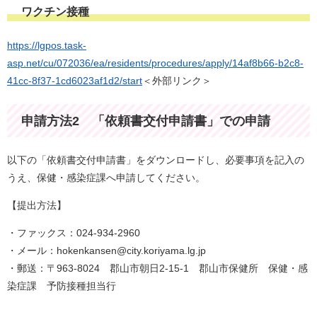
ワクチン接種
https://lgpos.task-
asp.net/cu/072036/ea/residents/procedures/apply/14af8b66-b2c8-
41cc-8f37-1cd6023af1d2/start
＜外部リンク＞
申請方法2 「依頼書交付申請書」での申請
以下の「依頼書交付申請書」をダウンロードし、必要事項を記入の
うえ、保健・感染症課へ申請してください。
【提出方法】
・ファックス：024-934-2960
・メール：
hokenkansen@city.koriyama.lg.jp
・郵送：〒963-8024 郡山市朝日2-15-1 郡山市保健所 保健・感
染症課 予防接種担当行