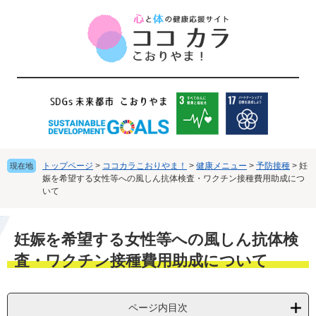
ペ
メ
ー
ニ
ジ
ュ
の
ー
先
を
頭
飛
で
ば
す
し
。
て
本
文
トップページ
>
ココカラこおりやま！
>
健康メニュー
>
予防接種
>
妊
現在地
へ
娠を希望する女性等への風しん抗体検査・ワクチン接種費用助成につ
いて
本
妊娠を希望する女性等への風しん抗体検
文
査・ワクチン接種費用助成について
ページ内目次