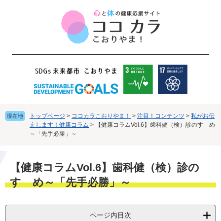
ペ
メ
ー
ニ
ジ
ュ
の
ー
先
を
頭
飛
で
ば
す
し
。
て
本
文
トップページ
>
ココカラこおりやま！
>
注目！コンテンツ
>
私がお伝
現在地
へ
えします！健康コラム
>
【健康コラムVol.6】歯科健（検）診のすゝめ
～「先手必勝」～
本
【健康コラムVol.6】歯科健（検）診の
文
すゝめ～「先手必勝」～
ページ内目次