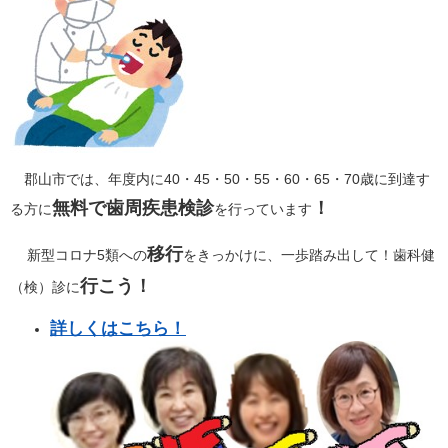
郡山市では、年度内に40・45・50・55・60・65・70歳に到達す
無料で歯周疾患検診
！
る方に
を行っています
移行
新型コロナ5類への
をきっかけに、一歩踏み出して！歯科健
行こう！
（検）診に
詳しくはこちら！