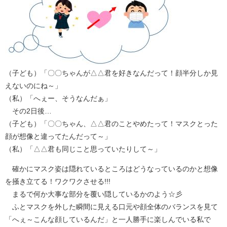
（子ども）「〇〇ちゃんが△△君を好きなんだって！顔半分しか見
えないのにね～」
（私）「へぇー、そうなんだぁ」
その2日後…
（子ども）「〇〇ちゃん、△△君のことやめたって！マスクとった
顔が想像と違ってたんだって～」
（私）「△△君も同じこと思っていたりして～」
確かにマスク姿は隠れているところはどうなっているのかと想像
を掻き立てる！ワクワクさせる!!!
まるで何か大事な部分を覆い隠しているかのよう☆彡
ふとマスクを外した瞬間に見える口元や顔全体のバランスを見て
「へぇ～こんな顔しているんだ」と一人勝手に楽しんでいる私で