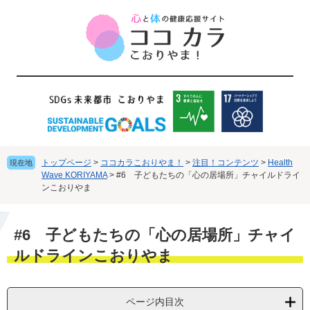
ペ
メ
ー
ニ
ジ
ュ
の
ー
先
を
頭
飛
で
ば
す
し
。
て
本
文
トップページ
>
ココカラこおりやま！
>
注目！コンテンツ
>
Health
現在地
へ
Wave KORIYAMA
>
#6 子どもたちの「心の居場所」チャイルドライ
ンこおりやま
本
#6 子どもたちの「心の居場所」チャイ
文
ルドラインこおりやま
ページ内目次