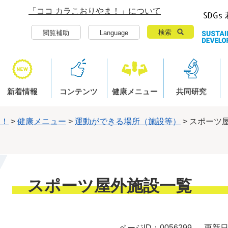
「ココ カラこおりやま！」について
検索
閲覧補助
Language
新着情報
コンテンツ
健康メニュー
共同研究
ま！
>
健康メニュー
>
運動ができる場所（施設等）
>
スポーツ
本
スポーツ屋外施設一覧
文
ページID：0056299
更新日