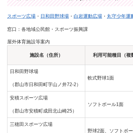
スポーツ広場
・
日和田野球場
・
白岩運動広場
・
丸守少年運
窓口：各地域公民館・スポーツ振興課
屋外体育施設等案内
施設名（住所）
利用可能種目（複
日和田野球場
軟式野球1面
（郡山市日和田町字山ノ井72-2）
安積スポーツ広場
ソフトボール1面
（郡山市安積町成田北山崎25）
三穂田スポーツ広場
野球2面、ソフトボー