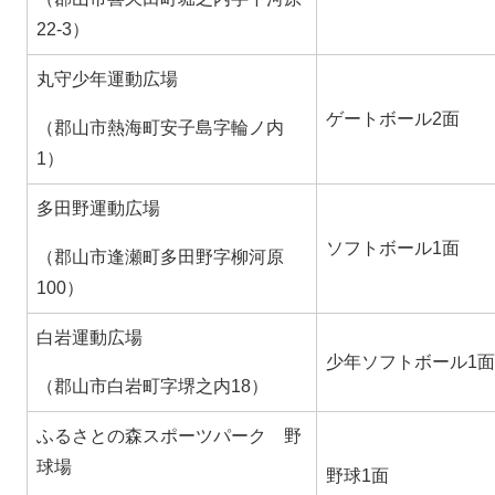
22-3）
丸守少年運動広場
ゲートボール2面
（郡山市熱海町安子島字輪ノ内
1）
多田野運動広場
ソフトボール1面
（郡山市逢瀬町多田野字柳河原
100）
白岩運動広場
少年ソフトボール1面
（郡山市白岩町字堺之内18）
ふるさとの森スポーツパーク 野
球場
野球1面