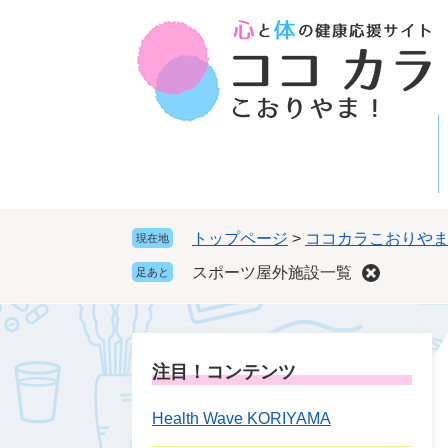
ペ
メ
ー
ニ
ジ
ュ
の
ー
先
を
頭
飛
で
ば
す
し
。
て
本
トップページ
>
ココカラこおりや
現在地
文
スポーツ屋外施設一覧
足あと
へ
注目！コンテンツ
Health Wave KORIYAMA