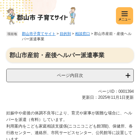
ペ
メ
ー
ニ
ジ
ュ
の
ー
先
を
郡山市子育てサイト
>
目的別
>
相談窓口
>
郡山市産前・産後ヘル
現在地
頭
飛
パー派遣事業
で
ば
す
し
本
郡山市産前・産後ヘルパー派遣事業
。
て
文
本
文
ページ内目次
へ
ページID：0001394
更新日：2025年11月1日更新
妊娠中や産後の体調不良等により、育児や家事が困難な場合に、ヘル
パーを派遣（有料）しています。
利用案内をこども家庭相談支援係(ニコニコこども館3階)、保健所、各
行政センター、連絡所、市民サービスセンター、公民館等に設置して
います。