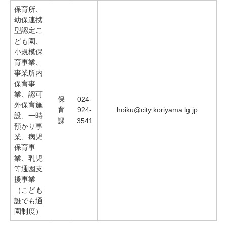
保育所、
幼保連携
型認定こ
ども園、
小規模保
育事業、
事業所内
保育事
業、認可
保
024-
外保育施
育
924-
hoiku@city.koriyama.lg.jp
設、一時
課
3541
預かり事
業、病児
保育事
業、乳児
等通園支
援事業
（こども
誰でも通
園制度）