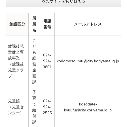
表のサイズを切り替える
所
電話
施設区分
属
メールアドレス
番号
名
こ
放課後児
ど
童健全育
も
024-
成事業
総
924-
kodomosoumu@city.koriyama.lg.jp
（放課後
務
3801
児童クラ
企
ブ）
画
課
子
育
児童館
024-
て
kosodate-
（児童セ
924-
給
kyuufu@city.koriyama.lg.jp
ンター）
2525
付
課