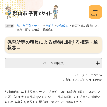
ペ
メ
ー
ニ
ジ
ュ
の
ー
先
を
郡山市子育てサイト
>
目的別
>
相談窓口
>
保育所等の職員による
現在地
頭
飛
虐待に関する相談・通報窓口
で
ば
す
し
本
保育所等の職員による虐待に関する相談・通
。
て
文
報窓口
本
文
へ
ページ内目次
ページID：0160159
更新日：2025年10月1日更新
郡山市内の放課後児童クラブ、児童館、認可保育所（園）、認定こど
も園、認可外保育施設などにおいて、施設職員による児童への虐待と
疑われる事案を発見した場合は、速やかにご連絡ください。