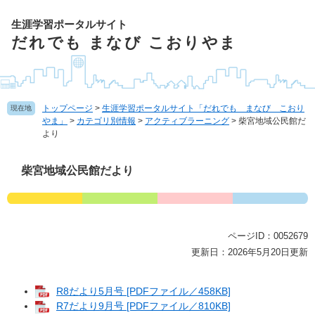
ペ
ー
生涯学習ポータルサイト
ジ
だれでも まなび こおりやま
の
先
頭
で
トップページ
>
生涯学習ポータルサイト「だれでも まなび こおり
現在地
す
やま」
>
カテゴリ別情報
>
アクティブラーニング
>
柴宮地域公民館だ
。
より
本
柴宮地域公民館だより
文
ページID：0052679
更新日：2026年5月20日更新
R8だより5月号 [PDFファイル／458KB]
R7だより9月号 [PDFファイル／810KB]