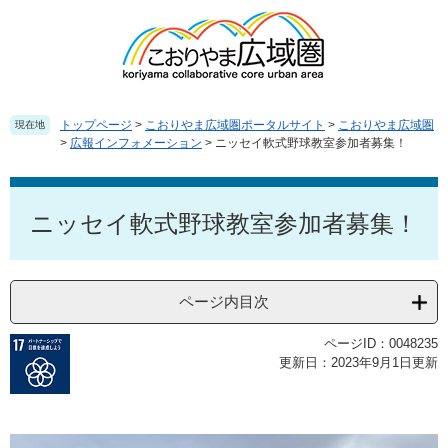
ペ
メ
ー
ニ
ジ
ュ
の
ー
先
を
頭
飛
トップページ
>
こおりやま広域圏ポータルサイト
>
こおりやま広域圏
現在地
で
ば
>
広報インフォメーション
>
ニッセイ軟式野球教室参加者募集！
す
し
。
て
本
本
文
ニッセイ軟式野球教室参加者募集！
文
へ
ページ内目次
ページID：0048235
更新日：2023年9月1日更新