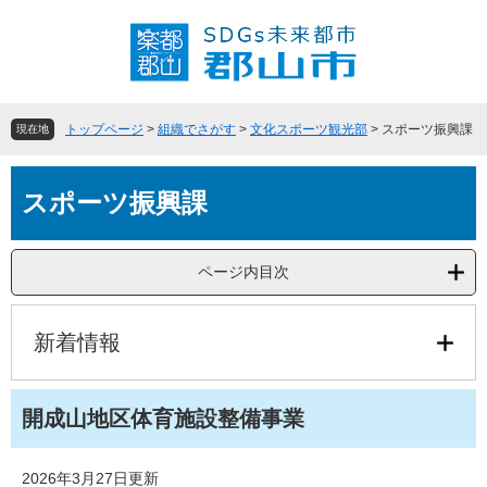
ペ
メ
ー
ニ
ジ
ュ
の
ー
先
を
頭
飛
トップページ
>
組織でさがす
>
文化スポーツ観光部
>
スポーツ振興課
現在地
で
ば
す
し
本
。
て
スポーツ振興課
文
本
文
へ
ページ内目次
新着情報
開成山地区体育施設整備事業
2026年3月27日更新