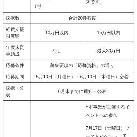
スです。
です。
採択数
合計20件程度
経費支援
10万円以内
15万円以内
限度額
年度末資
なし
最大30万円
金助成
応募条件
募集要項の「応募資格」の通り
応募期間
5月10日（月曜日）～6月10日（木曜日）必着
採択・公
6月末までに通知・公表
表
○本事業が主催するイ
ベントへの参加
7月17日（土曜日）ブ
ーストイベント（予