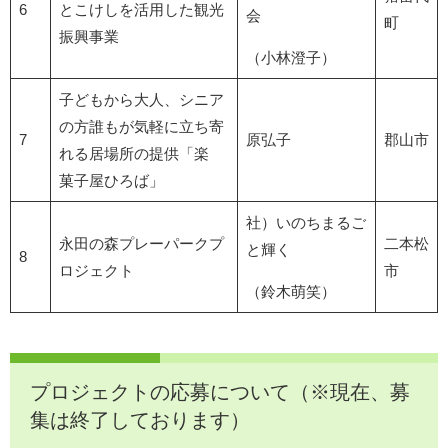
6
とこけしを活用した観光
会
町
振興事業
（小林澄子）
子どもから大人、シニア
の方誰もが気軽に立ち寄
7
原弘子
郡山市
れる居場所の提供「楽
菓子屋ひろば」
社）いのちまるご
永田の森プレーパークプ
二本松
と輝く
8
ロジェクト
市
（鈴木萌笑）
プロジェクトの応募について（※現在、募
集は終了しております）