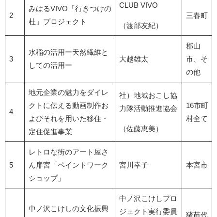
CLUB VIVO
みはるVIVO「行きつけの
2
三春町
杜」プロジェクト
（渡部友紀）
郡山
水稲の活用ー天然繊維と
3
大越雄太
市、そ
しての活用ー
の他
地元企業の魅力をダイレ
社）地域おこし協
クトに伝える動画制作お
16市町
力隊活動推進協会
4
よびそれを用いた移住・
村全て
（佐藤恵美）
定住促進事業
レトロな街のアート屋さ
5
ん扉宮「ペイントワーク
宮川幸子
本宮市
ショップ」
中ノ沢こけしプロ
中ノ沢こけしの文化振興
ジェクト実行委員
猪苗代