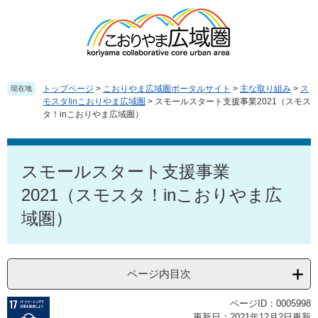
ペ
メ
ー
ニ
ジ
ュ
の
ー
先
を
頭
飛
トップページ
>
こおりやま広域圏ポータルサイト
>
主な取り組み
>
ス
現在地
で
ば
モスタ!inこおりやま広域圏
>
スモールスタート支援事業2021（スモス
タ！inこおりやま広域圏）
す
し
。
て
本
本
文
文
スモールスタート支援事業
へ
2021（スモスタ！inこおりやま広
域圏）
ページ内目次
ページID：0005998
更新日：2021年12月2日更新