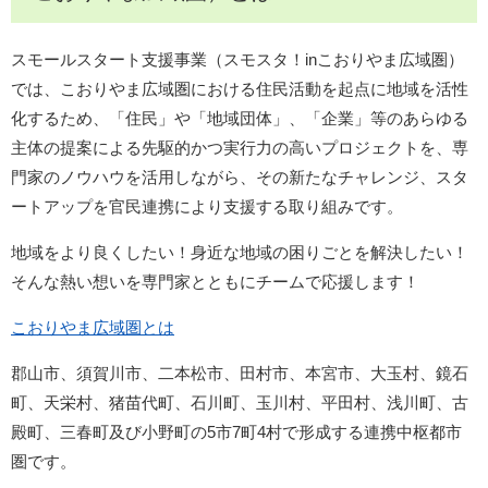
スモールスタート支援事業（スモスタ！inこおりやま広域圏）
では、こおりやま広域圏における住民活動を起点に地域を活性
化するため、「住民」や「地域団体」、「企業」等のあらゆる
主体の提案による先駆的かつ実行力の高いプロジェクトを、専
門家のノウハウを活用しながら、その新たなチャレンジ、スタ
ートアップを官民連携により支援する取り組みです。
地域をより良くしたい！身近な地域の困りごとを解決したい！
そんな熱い想いを専門家とともにチームで応援します！
こおりやま広域圏とは
郡山市、須賀川市、二本松市、田村市、本宮市、大玉村、鏡石
町、天栄村、猪苗代町、石川町、玉川村、平田村、浅川町、古
殿町、三春町及び小野町の5市7町4村で形成する連携中枢都市
圏です。