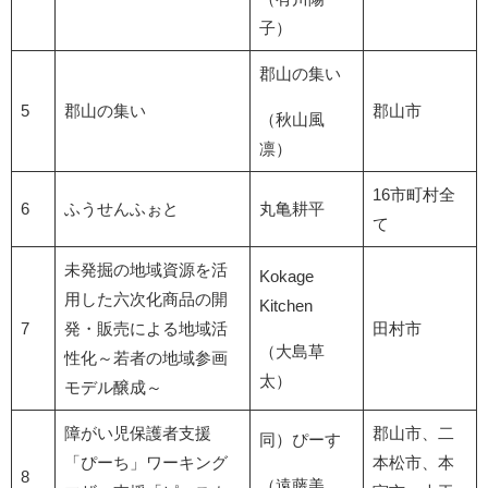
子）
郡山の集い
5
郡山の集い
郡山市
（秋山風
凛）
16市町村全
6
ふうせんふぉと
丸亀耕平
て
未発掘の地域資源を活
Kokage
用した六次化商品の開
Kitchen
7
発・販売による地域活
田村市
（大島草
性化～若者の地域参画
太）
モデル醸成～
障がい児保護者支援
郡山市、二
同）ぴーす
「ぴーち」ワーキング
本松市、本
8
（遠藤美