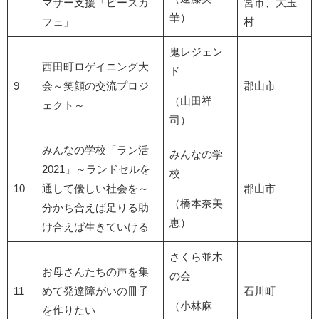
マザー支援「ピースカ
宮市、大玉
華）
フェ」
村
鬼レジェン
西田町ロゲイニング大
ド
9
会～笑顔の交流プロジ
郡山市
（山田祥
ェクト～
司）
みんなの学校「ラン活
みんなの学
2021」～ランドセルを
校
10
通して優しい社会を～
郡山市
（橋本奈美
分かち合えば足りる助
恵）
け合えば生きていける
さくら並木
お母さんたちの声を集
の会
11
めて発達障がいの冊子
石川町
（小林麻
を作りたい