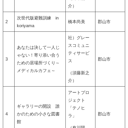
介）
次世代版避難訓練 in
2
橋本尚美
郡山市
koriyama
社）グレー
スコミュニ
あなたは決して一人じ
ティサービ
ゃない！寄り添い合う
3
郡山市
ス
ための居場所づくり～
メディカルカフェ～
（須藤新之
介）
アートプロ
ジェクト
ギャラリーの開設 誰
「テノヒ
4
かのための小さな図書
郡山市
ラ」
館
（有川陽