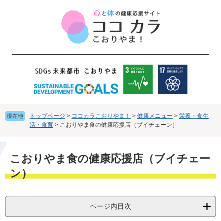
ペ
メ
ー
ニ
ジ
ュ
の
ー
先
を
頭
飛
で
ば
す
し
。
て
本
文
トップページ
>
ココカラこおりやま！
>
健康メニュー
>
栄養・食生
現在地
へ
活・食育
>
こおりやま食の健康応援店（ブイチェーン）
本
こおりやま食の健康応援店（ブイチェー
文
ン）
ページ内目次