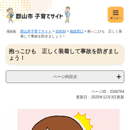
ペ
メ
ー
ニ
ジ
ュ
の
ー
先
を
郡山市子育てサイト
>
目的別
>
相談窓口
>
抱っこひも 正しく装
現在地
頭
飛
着して事故を防ぎましょう！
で
ば
す
し
本
抱っこひも 正しく装着して事故を防ぎまし
。
て
文
ょう！
本
文
へ
ページ内目次
ページID：0166764
更新日：2025年12月3日更新