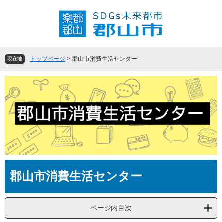
ペ
メ
ー
ニ
ジ
ュ
の
ー
先
を
頭
飛
トップページ
>
郡山市消費生活センター
現在地
で
ば
す
し
。
て
本
文
へ
本
郡山市消費生活センター
文
ページ内目次