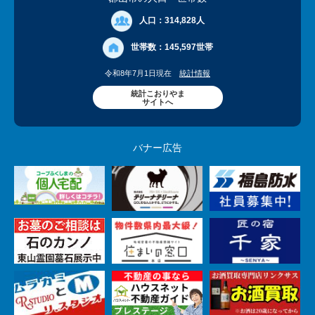
人口：
314,828人
世帯数：
145,597世帯
令和8年7月1日現在
統計情報
統計こおりやま
サイトへ
バナー広告