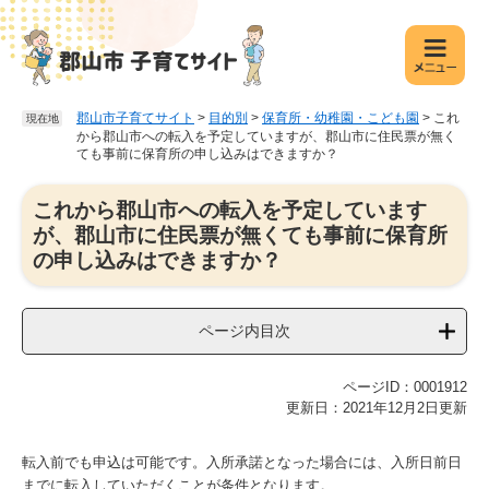
ペ
メ
ー
ニ
ジ
ュ
の
ー
先
を
郡山市子育てサイト
>
目的別
>
保育所・幼稚園・こども園
>
これ
現在地
頭
飛
から郡山市への転入を予定していますが、郡山市に住民票が無く
で
ば
ても事前に保育所の申し込みはできますか？
す
し
。
て
本
これから郡山市への転入を予定しています
本
文
が、郡山市に住民票が無くても事前に保育所
文
の申し込みはできますか？
へ
ページ内目次
ページID：0001912
更新日：2021年12月2日更新
転入前でも申込は可能です。入所承諾となった場合には、入所日前日
までに転入していただくことが条件となります。