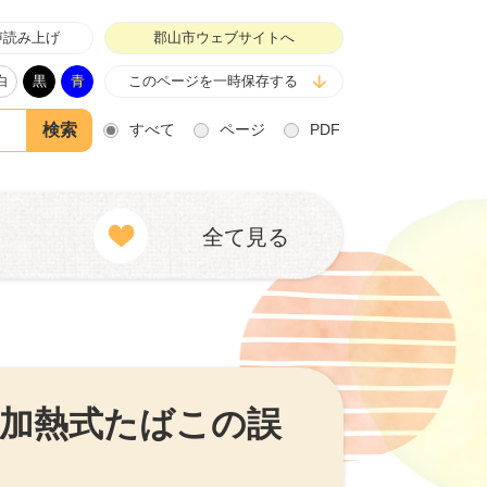
声読み上げ
郡山市ウェブサイトへ
白
黒
青
このページを一時保存する
すべて
ページ
PDF
全て見る
加熱式たばこの誤