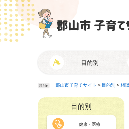
ペ
メ
ー
ニ
ジ
ュ
の
ー
先
を
頭
飛
で
ば
す
し
。
て
目的別
本
文
へ
郡山市子育てサイト
>
目的別
>
相
現在地
目的別
健康・医療