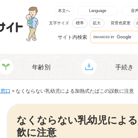
本文へ
Language
音
文字サイズ
標準
拡大
背景色変更
G
サイト内検索
o
o
g
l
e
カ
ス
年齢別
手続き
タ
ム
検
索
談窓口
>
なくならない乳幼児による加熱式たばこの誤飲に注意
本
文
なくならない乳幼児による
飲に注意