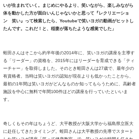
いが生まれていく。まじめにやるより、笑いながら、楽しみながら
体を動かした方が面白いんじゃないかと思って『レクリエーショ
ン 笑い』って検索したら、Youtubeで笑いヨガの動画がヒットし
たんです。これだ！と、稲妻が落ちたような感覚でした」
蛭田さんはそこから約半年後の2014年に、笑いヨガの講座を主導す
る「リーダー」の資格を、2015年にはリーダーを育成できる「ティ
ーチャー」を取得しました。そのとき蛭田さんは27歳で、最年少の
有資格者。当時は笑いヨガの認知が現在よりも低かったことから、
最初の1年間は笑いヨガがどんなものか知ってもらうために、高齢者
施設を中心に無料で年間100件ほどの講座を行っていたといいま
す。
奇しくもその年はちょうど、大平教授が大阪大学から福島県立医大
に赴任してきたタイミング。蛭田さんは大平教授の先導でスタート
した笑いヨガ講座「笑って健康教室」で、笑いヨガの時間を任され