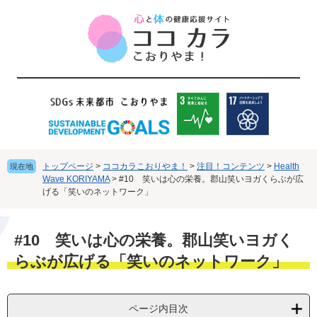
ペ
メ
ー
ニ
ジ
ュ
の
ー
先
を
頭
飛
で
ば
す
し
。
て
本
文
トップページ
>
ココカラこおりやま！
>
注目！コンテンツ
>
Health
現在地
へ
Wave KORIYAMA
>
#10 笑いは心の栄養。郡山笑いヨガくらぶが広
げる「笑いのネットワーク」
本
#10 笑いは心の栄養。郡山笑いヨガく
文
らぶが広げる「笑いのネットワーク」
ページ内目次