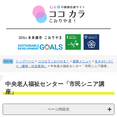
ペ
メ
ー
ニ
ジ
ュ
の
ー
先
を
頭
飛
で
ば
す
し
。
て
本
文
トップページ
>
ココカラこおりやま！
>
健康メニュー
>
生きがいづく
現在地
へ
り（趣味・社会参加）
>
中央老人福祉センター「市民シニア講座」
本
中央老人福祉センター「市民シニア講
文
座」
ページ内目次