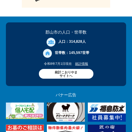
郡山市の人口
・世帯数
人口：
314,828人
世帯数：
145,597世帯
令和8年7月1日現在
統計情報
統計こおりやま
サイトへ
バナー広告