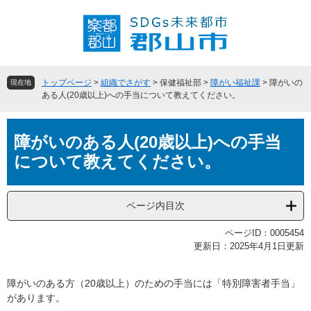
ペ
メ
ー
ニ
ジ
ュ
の
ー
先
を
頭
飛
トップページ
>
組織でさがす
>
保健福祉部
>
障がい福祉課
>
障がいの
現在地
で
ば
ある人(20歳以上)への手当について教えてください。
す
し
。
て
本
本
障がいのある人(20歳以上)への手当
文
文
について教えてください。
へ
ページ内目次
ページID：0005454
更新日：2025年4月1日更新
障がいのある方（20歳以上）のための手当には「特別障害者手当」
があります。