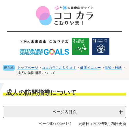
ペ
メ
ー
ニ
ジ
ュ
の
ー
先
を
頭
飛
で
ば
す
し
。
て
本
文
トップページ
>
ココカラこおりやま！
>
健康メニュー
>
健診・検診
>
現在地
へ
成人の訪問指導について
本
成人の訪問指導について
文
ページ内目次
ページID：0056124
更新日：2023年8月25日更新