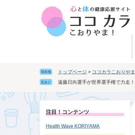
ペ
メ
ー
ニ
ジ
ュ
の
ー
先
を
頭
飛
で
ば
す
し
。
て
本
トップページ
>
ココカラこおりや
現在地
文
遠藤日向選手が世界選手権で力走！
足あと
へ
注目！コンテンツ
Health Wave KORIYAMA