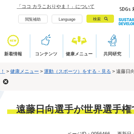
「ココ カラこおりやま！」について
検索
閲覧補助
Language
新着情報
コンテンツ
健康メニュー
共同研究
ま！
>
健康メニュー
>
運動（スポーツ）をする・見る
>
遠藤日
本
遠藤日向選手が世界選手権
文
ページID：0056466
更新日：