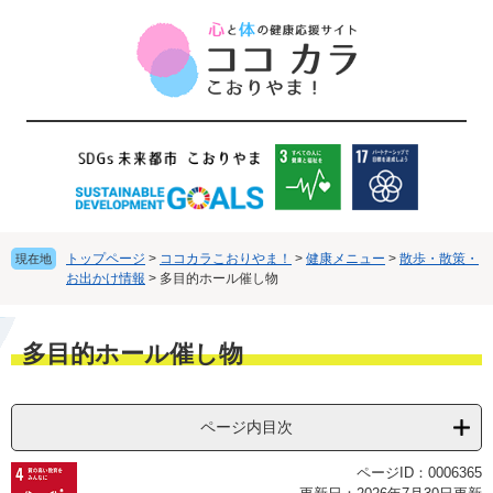
ペ
メ
ー
ニ
ジ
ュ
の
ー
先
を
頭
飛
で
ば
す
し
。
て
本
文
トップページ
>
ココカラこおりやま！
>
健康メニュー
>
散歩・散策・
現在地
へ
お出かけ情報
>
多目的ホール催し物
本
多目的ホール催し物
文
ページ内目次
ページID：0006365