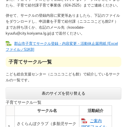
たら、子育て給付課子育て事業係（924-2525）までご連絡ください。
併せて、サークルの登録内容に変更等ありましたら、下記のファイル
をダウンロードし、申請書を子育て給付課（ニコニコこども館2Ｆ）
までお持ち頂くか、右記のメール先（kosodate-
kyuufu@city.koriyama.lg.jp)まで送付ください。
郡山市子育てサークル登録・内容変更・活動休止届用紙 [Excel
ファイル／51KB]
子育てサークル一覧
こども総合支援センター（ニコニコこども館）で紹介しているサーク
ルの一覧です。
表のサイズを切り替える
子育てサークル一覧
サークル名
活動紹介
ご案内
さくらんぼクラブ（多胎児サーク
1
[PDFファイル