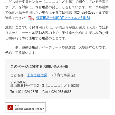
こども総合支援センター（ニコニコこども館）で紹介している子育て
サークルを対象に、保育用品の貸し出しをしています。サークル活動
で保育用品を使用したい場合は子育て給付課（024-924-2525）まで御
連絡ください。
保育用品一覧[PDFファイル／61KB]
注意）ここでいう保育用品とは、子供たちが遊ぶ遊具（玩具）ではあ
りません。サークル活動内容の中で、子供達のためにお楽しみ的な催
し物を行う際に使用する用品のことです。
例、運動会用品、ペープサートや紙芝居、大型絵本などです。
予めご了承願います。
このページに関するお問い合わせ先
こども部
子育て給付課
子育て事業係
〒963-8025
郡山市桑野一丁目2－3（ニコニコこども館2階）
Tel：024-924-2525
Fax：024-933-6665