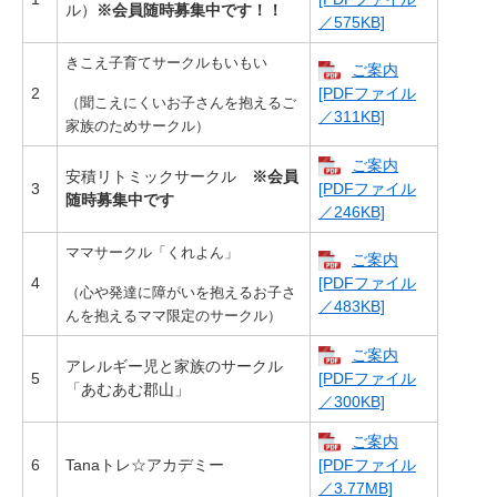
ル）
※会員随時募集中です！！
／575KB]
きこえ子育てサークルもいもい
ご案内
2
[PDFファイル
（聞こえにくいお子さんを抱えるご
／311KB]
家族のためサークル）
ご案内
安積リトミックサークル
※会員
3
[PDFファイル
随時募集中です
／246KB]
ママサークル「くれよん」
ご案内
4
[PDFファイル
（心や発達に障がいを抱えるお子さ
／483KB]
んを抱えるママ限定のサークル）
ご案内
アレルギー児と家族のサークル
5
[PDFファイル
「あむあむ郡山」
／300KB]
ご案内
6
Tanaトレ☆アカデミー
[PDFファイル
／3.77MB]