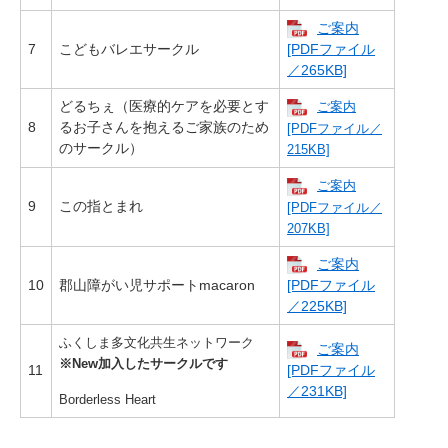
ご案内
7
こどもバレエサークル
[PDFファイル
／265KB]
どるちぇ（医療的ケアを必要とす
ご案内
8
るお子さんを抱えるご家族のため
[PDFファイル／
のサークル）
215KB]
ご案内
9
この指とまれ
[PDFファイル／
207KB]
ご案内
10
郡山障がい児サポートmacaron
[PDFファイル
／225KB]
ふくしま多文化共生ネットワーク
ご案内
※New加入したサークルです
11
[PDFファイル
／231KB]
Borderless Heart