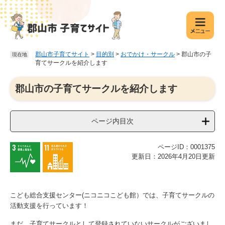
ペ
メ
ー
ニ
ジ
ュ
の
ー
先
を
郡山市子育てサイト
>
目的別
>
おでかけ・サークル
>
郡山市の子
現在地
頭
飛
育てサークルを紹介します
で
ば
す
し
本
郡山市の子育てサークルを紹介します
。
て
文
本
文
ページ内目次
へ
ページID：0001375
更新日：2026年4月20日更新
こども総合支援センター(ニコニコこども館）では、子育てサークルの
活動支援を行っています！
まだ、子育てサークルとして登録されていないサークルがございまし