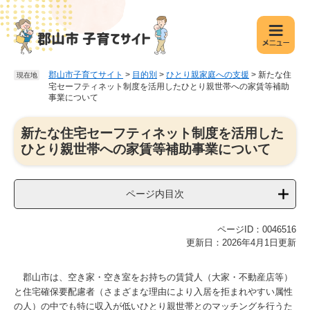
ペ
メ
ー
ニ
ジ
ュ
の
ー
先
を
郡山市子育てサイト
>
目的別
>
ひとり親家庭への支援
>
新たな住
現在地
頭
飛
宅セーフティネット制度を活用したひとり親世帯への家賃等補助
で
ば
事業について
す
し
。
て
本
新たな住宅セーフティネット制度を活用した
本
文
ひとり親世帯への家賃等補助事業について
文
へ
ページ内目次
ページID：0046516
更新日：2026年4月1日更新
郡山市は、空き家・空き室をお持ちの賃貸人（大家・不動産店等）
と住宅確保要配慮者（さまざまな理由により入居を拒まれやすい属性
の人）の中でも特に収入が低いひとり親世帯とのマッチングを行うた