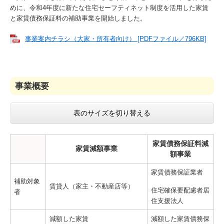
めに、令和4年度に新たな住宅セーフティネット制度を活用した家賃
と家賃債務保証料の補助事業を開始しました。
事業案内チラシ（大家・所有者向け） [PDFファイル／796KB]
事業概要
表のサイズを切り替える
家賃債務保証料減
家賃減額事業
額事業
家賃債務保証業者
補助対象
賃貸人（家主・不動産店等）
住宅確保要配慮者居
者
住支援法人
減額した家賃
減額した家賃債務保