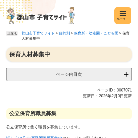
ペ
メ
ー
ニ
ジ
ュ
の
ー
先
を
郡山市子育てサイト
>
目的別
>
保育所・幼稚園・こども園
>
保育
現在地
頭
飛
人材募集中
で
ば
す
し
本
保育人材募集中
。
て
文
本
文
ページ内目次
へ
ページID：0007071
更新日：2026年2月9日更新
公立保育所職員募集
公立保育所で働く職員を募集しています。