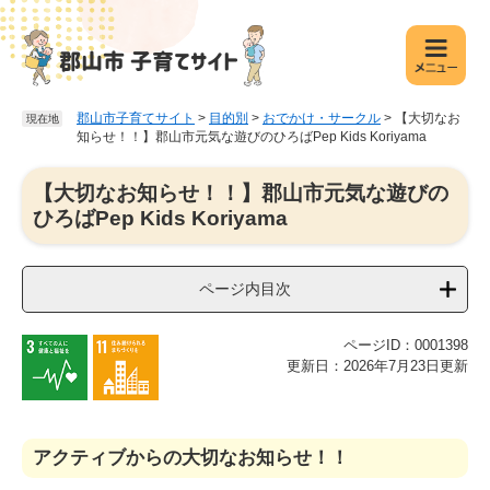
ペ
メ
ー
ニ
ジ
ュ
の
ー
先
を
郡山市子育てサイト
>
目的別
>
おでかけ・サークル
>
【大切なお
現在地
頭
飛
知らせ！！】郡山市元気な遊びのひろばPep Kids Koriyama
で
ば
す
し
本
【大切なお知らせ！！】郡山市元気な遊びの
。
て
文
ひろばPep Kids Koriyama
本
文
へ
ページ内目次
ページID：0001398
更新日：2026年7月23日更新
アクティブからの大切なお知らせ！！