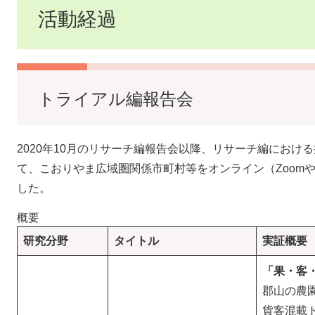
活動経過
トライアル編報告会
2020年10月のリサーチ編報告会以降、リサーチ編におけ
て、こおりやま広域圏関係市町村等をオンライン（ZoomやY
した。
概要
研究分野
タイトル
実証概要
「果・客
郡山の農
貨客混載