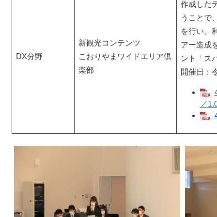
作成した
うことで
を行い、
新観光コンテンツ
アー造成
DX分野
こおりやまワイドエリア倶
ント「ス
楽部
開催日：令
／1.