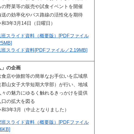
らの野菜等の販売や試食イベントを開催
輸送の効率化やバス路線の活性化を期待
和3年3月14日（日曜日）
1班スライド資料（概要版）[PDFファイル
25MB]
1班スライド資料[PDFファイル／2.19MB]
人」の企画
飲食店や旅館等の簡単なお手伝いを広域県
（郡山女子大学短期大学部）が行い、地域
人々の魅力にゆるく触れるきっかけを提供
人口の拡大を図る
令和3年3月（中止となりました）
2班スライド資料（概要版）[PDFファイル
6KB]