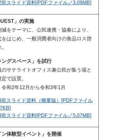
2班スライド資料[PDFファイル／3.09MB]
UEST」の実施
削減をテーマに、公民連携・協奏により、
代をはじめ、一般消費者向けの食品ロス啓
作。
キングスペース」を試行
員のサテライトオフィス兼公民が集う場と
限定で設置。
令和2年12月から令和3年1月
3班スライド資料（概要版）[PDFファイル
7KB]
3班スライド資料[PDFファイル／5.07MB]
イン体験型イベント」を開催