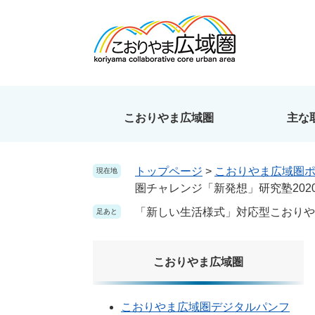
ペ
メ
ー
ニ
ジ
ュ
の
ー
先
を
頭
飛
で
ば
こおりやま広域圏
主な
す
し
。
て
本
トップページ
>
こおりやま広域圏
現在地
文
圏チャレンジ「新発想」研究塾202
へ
「新しい生活様式」対応型こおりや
足あと
こおりやま広域圏
こおりやま広域圏デジタルパンフ