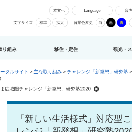
本文へ
Language
音
文字サイズ
標準
拡大
背景色変更
白
黒
青
取り組み
移住・定住
観光・ス
ポータルサイト
>
主な取り組み
>
チャレンジ「新発想」研究塾
0
ま広域圏チャレンジ「新発想」研究塾2020
本
文
「新しい生活様式」対応型
レンジ「新発想」研究塾202