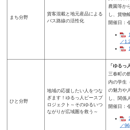
農園等か
貨客混載と地元産品による
し、貨物
まち分野
バス路線の活性化
開催日：令
／1.
「ゆるっ
三春町の
内の学生
の魅力や
地域の応援したい人をつな
ぎます！ゆるっ人ピースプ
し、関係
ひと分野
ロジェクト～そのゆるいつ
開催日：
ながりが広域圏を救う～
／96