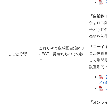
「自治体Q
食品ロス
子ども世
発物を制
「コーイ
こおりやま広域圏自治体Q
自治体職
しごと分野
UEST～勇者たちのその後
～
して期間
設置期間：
／78
「オンラ