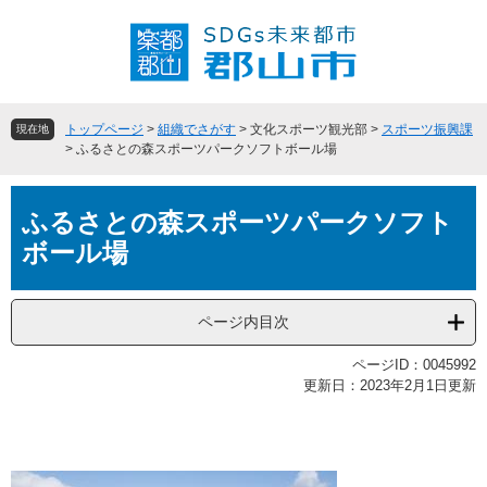
ペ
メ
ー
ニ
ジ
ュ
の
ー
先
を
頭
飛
トップページ
>
組織でさがす
>
文化スポーツ観光部
>
スポーツ振興課
現在地
で
ば
>
ふるさとの森スポーツパークソフトボール場
す
し
。
て
本
本
ふるさとの森スポーツパークソフト
文
文
ボール場
へ
ページ内目次
ページID：0045992
更新日：2023年2月1日更新