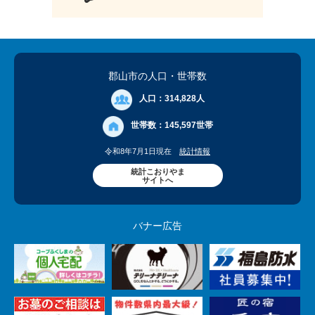
郡山市の人口
・世帯数
人口：
314,828人
世帯数：
145,597世帯
令和8年7月1日現在
統計情報
統計こおりやま
サイトへ
バナー広告