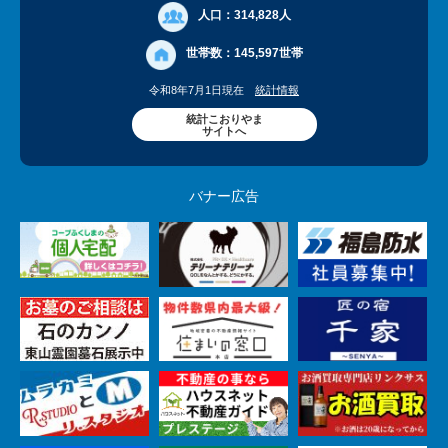
人口：
314,828人
世帯数：
145,597世帯
令和8年7月1日現在
統計情報
統計こおりやま
サイトへ
バナー広告