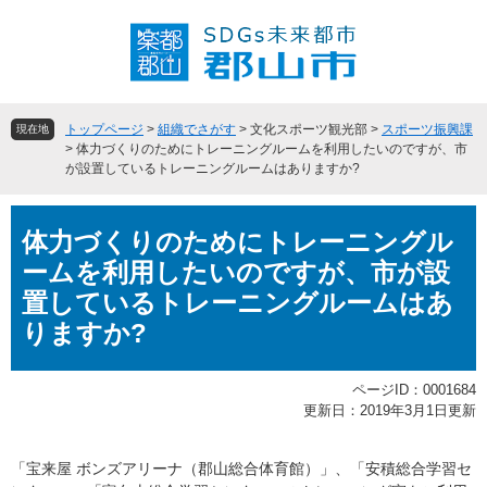
ペ
メ
ー
ニ
ジ
ュ
の
ー
先
を
頭
飛
トップページ
>
組織でさがす
>
文化スポーツ観光部
>
スポーツ振興課
現在地
で
ば
>
体力づくりのためにトレーニングルームを利用したいのですが、市
が設置しているトレーニングルームはありますか?
す
し
。
て
本
本
体力づくりのためにトレーニングル
文
文
へ
ームを利用したいのですが、市が設
置しているトレーニングルームはあ
りますか?
ページID：0001684
更新日：2019年3月1日更新
「宝来屋 ボンズアリーナ（郡山総合体育館）」、「安積総合学習セ