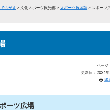
織でさがす
>
文化スポーツ観光部
>
スポーツ振興課
>
スポーツ
場
ページI
更新日：2024年
印
ポーツ広場