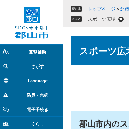
ペ
メ
トップページ
>
組
現在地
ー
ニ
ジ
ュ
スポーツ広場
足あと
の
ー
先
を
頭
飛
本
で
ば
文
スポーツ広
す
し
閲覧補助
。
て
本
さがす
文
へ
Language
防災・急病
電子手続き
郡山市内のス
くらし