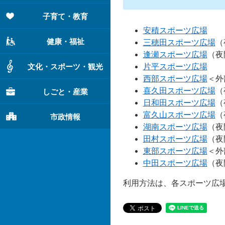
子育て・教育
安積スポーツ広場
健康・福祉
三穂田スポーツ広場
（
逢瀬スポーツ広場
（夜
文化・スポーツ・観光
片平スポーツ広場
西部スポーツ広場
＜外
喜久田スポーツ広場
（
しごと・産業
日和田スポーツ広場
（
富久山スポーツ広場
（
市政情報
湖南スポーツ広場
（夜
田村スポーツ広場
（夜
東部スポーツ広場
＜外
中田スポーツ広場
（夜
利用方法は、各スポーツ広