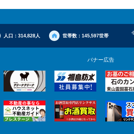
人口：
314,828人
世帯数：
145,597世帯
バナー広告