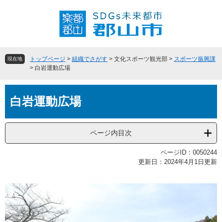
ペ
メ
ー
ニ
ジ
ュ
の
ー
先
を
頭
飛
トップページ
>
組織でさがす
>
文化スポーツ観光部
>
スポーツ振興課
現在地
で
ば
>
白岩運動広場
す
し
。
て
本
本
白岩運動広場
文
文
へ
ページ内目次
ページID：0050244
更新日：2024年4月1日更新